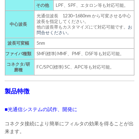
その他
LPF、SPF、エタロン等も対応可能。
光通信波長 1230~1680nm から可変させる中心
波長を指定してください。
中心波長
他の波長帯もカスタマイズにて対応可能です。
お
問合せください。
波長可変幅
5nm
ファイバ種類
SMF(標準) MMF、PMF、DSF等も対応可能。
コネクタ/研
FC/SPC(標準) SC、APC等も対応可能。
磨種
製品特徴
■光通信システムの試作、開発に
コネクタ接続により簡単にフィルタの効果を得ることが出
来ます。