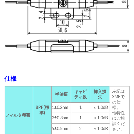
仕様
左記は
キャビ
挿入損
半値幅
SMFで
ティ数
失
の仕
BPF(標
1±0.2nm
1
≤ 1.0dB
様。
準)
他特性
フィルタ種類
3±0.3nm
1
≤ 1.0dB
はご相
談くだ
5±0.5nm
2
≤ 1.0dB
さい。