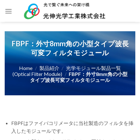
Skip
to
content
FBPF：外寸8mm角の小型タイプ波長
可変フィルタモジュール
Home
/
製品紹介
/
光学モジュール製品一覧
(Optical Filter Module)
/
FBPF：外寸8mm角の小型
タイプ波長可変フィルタモジュール
FBPFはファイバコリメータに当社製造のフィルタを挿
入したモジュールです。