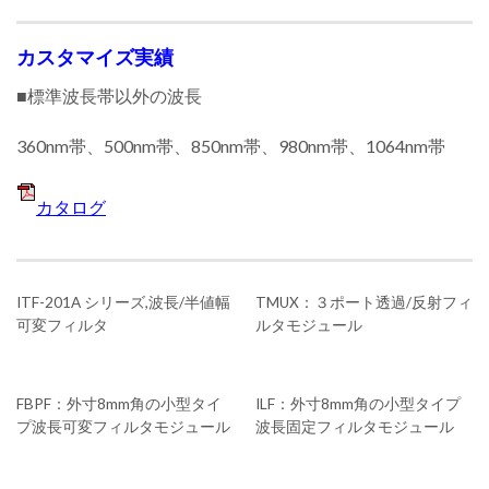
カスタマイズ実績
■標準波長帯以外の波長
360nm帯、500nm帯、850nm帯、980nm帯、1064nm帯
カタログ
ITF-201A シリーズ,波長/半値幅
TMUX：３ポート透過/反射フィ
可変フィルタ
ルタモジュール
FBPF：外寸8mm角の小型タイ
ILF：外寸8mm角の小型タイプ
プ波長可変フィルタモジュール
波長固定フィルタモジュール