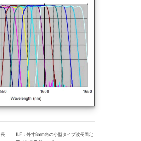
波長
ILF：外寸8mm角の小型タイプ波長固定