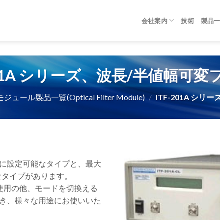
会社案内
技術
製品
201A シリーズ、波長/半値幅可
ュール製品一覧(Optical Filter Module)
/
ITF-201A シ
任意に設定可能なタイプと、最大
なタイプがあります。
の使用の他、モードを切換える
ができ、様々な用途にお使いいた