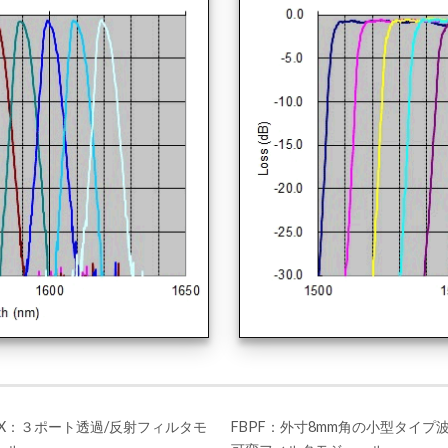
UX：３ポート透過/反射フィルタモ
FBPF：外寸8mm角の小型タイプ