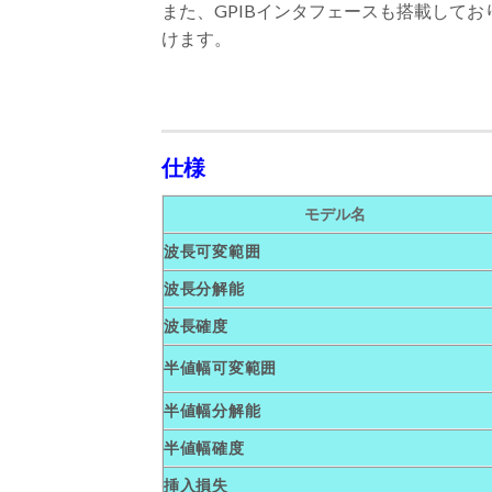
また、GPIBインタフェースも搭載して
けます。
仕様
モデル名
波長可変範囲
波長分解能
波長確度
半値幅可変範囲
半値幅分解能
半値幅確度
挿入損失