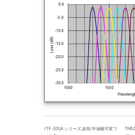
ITF-201A シリーズ,波長/半値幅可変フ
TM