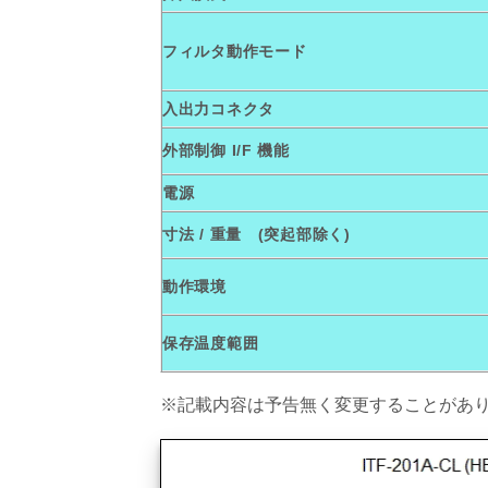
フィルタ動作モード
入出力コネクタ
外部制御 I/F 機能
電源
寸法 / 重量 (突起部除く)
動作環境
保存温度範
囲
※記載内容は予告無く変更することがあ