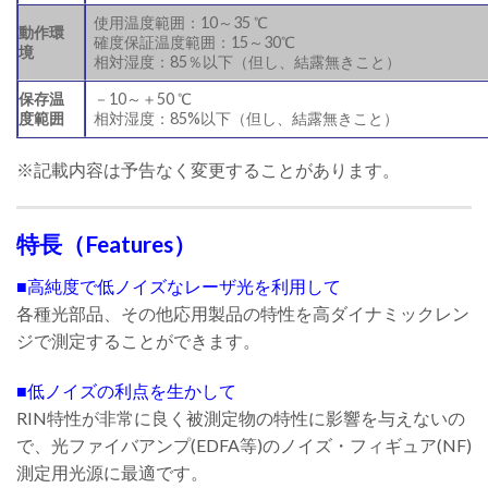
使用温度範囲：10～35 ℃
動作環
確度保証温度範囲：15～30℃
境
相対湿度：85％以下（但し、結露無きこと）
保存温
－10～＋50 ℃
度範囲
相対湿度：85%以下（但し、結露無きこと）
※記載内容は予告なく変更することがあります。
特長（Features）
■高純度で低ノイズなレーザ光を利用して
各種光部品、その他応用製品の特性を高ダイナミックレン
ジで測定することができます。
■低ノイズの利点を生かして
RIN特性が非常に良く被測定物の特性に影響を与えないの
で、光ファイバアンプ(EDFA等)のノイズ・フィギュア(NF)
測定用光源に最適です。