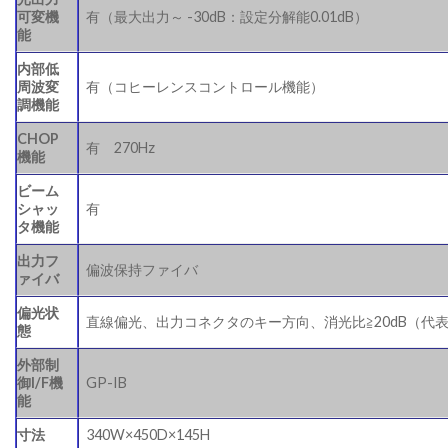
可変機
有（最大出力～ -30dB：設定分解能0.01dB）
能
内部低
周波変
有（コヒーレンスコントロール機能）
調機能
CHOP
有 270Hz
機能
ビーム
シャッ
有
タ機能
出力フ
偏波保持ファイバ
ァイバ
偏光状
直線偏光、出力コネクタのキー方向、消光比≧20dB（代
態
外部制
御I/F機
GP-IB
能
寸法
340W×450D×145H