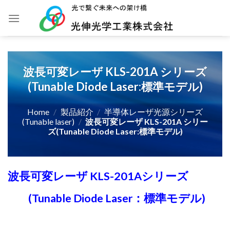
Skip
to
content
波長可変レーザ KLS-201A シリーズ
(Tunable Diode Laser:標準モデル)
Home
/
製品紹介
/
半導体レーザ光源シリーズ
(Tunable laser)
/
波長可変レーザ KLS-201A シリー
ズ(Tunable Diode Laser:標準モデル)
波長可変レーザ KLS-201Aシリーズ
(Tunable Diode Laser：標準モデル)