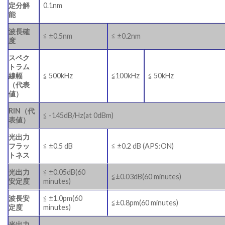
定分解
0.1nm
能
波長確
≦ ±0.5nm
≦ ±0.2nm
度
スペク
トラム
線幅
≦ 500kHz
≦100kHz
≦ 50kHz
（代表
値）
RIN（代
≦ -145dB/Hz(at 0dBm)
表値）
光出力
フラッ
≦ ±0.5 dB
≦ ±0.2 dB (APS:ON)
トネス
光出力
≦ ±0.05dB(60
≦±0.03dB(60 minutes)
安定度
minutes)
波長安
≦ ±1.0pm(60
≦±0.8pm(60 minutes)
定度
minutes)
光出力