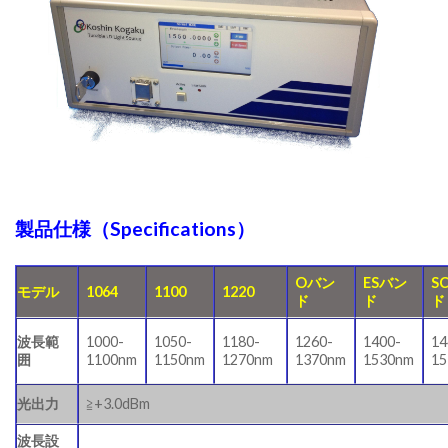
製品仕様（Specifications）
Oバン
ESバン
S
モデル
1064
1100
1220
ド
ド
ド
波長範
1050-
1180-
1260-
1400-
14
1000-
囲
1150nm
1270nm
1370nm
1530nm
1
1100nm
光出力
≧+3.0dBm
波長設